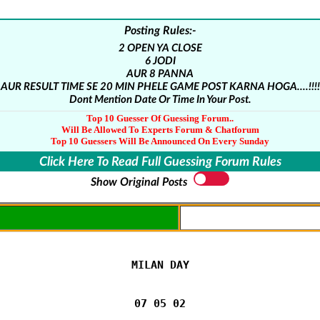
Posting Rules:-
2 OPEN YA CLOSE
6 JODI
AUR 8 PANNA
AUR RESULT TIME SE 20 MIN PHELE GAME POST KARNA HOGA....!!!!
Dont Mention Date Or Time In Your Post.
Top 10 Guesser Of Guessing Forum..
Will Be Allowed To Experts Forum & Chatforum
Top 10 Guessers Will Be Announced On Every Sunday
Click Here To Read Full Guessing Forum Rules
Show Original Posts
MILAN DAY

07 05 02
