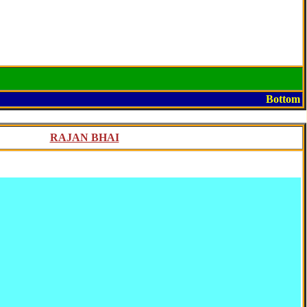
Bottom