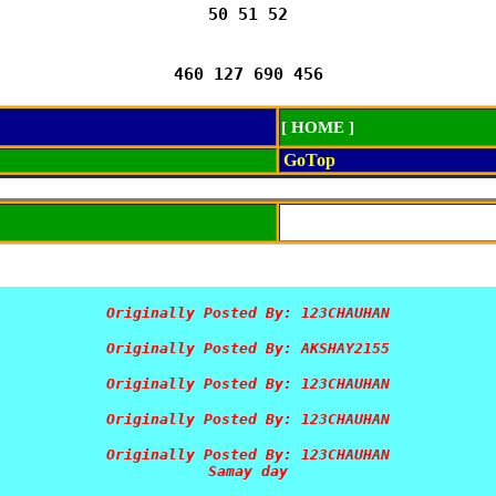
50 51 52

460 127 690 456
[ HOME ]
GoTop
Originally Posted By: 123CHAUHAN
Originally Posted By: AKSHAY2155
Originally Posted By: 123CHAUHAN
Originally Posted By: 123CHAUHAN
Originally Posted By: 123CHAUHAN
Samay day
