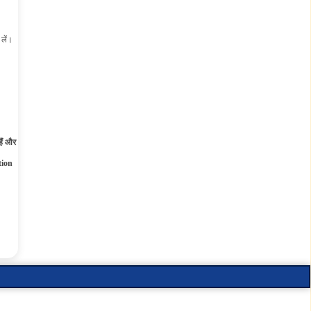
लें।
ैं और
tion