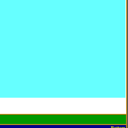
Bottom