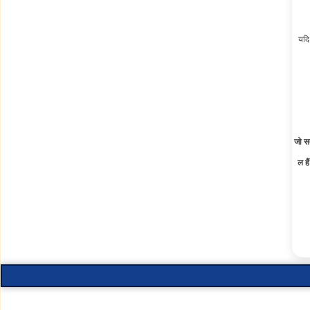
यदि
जो स
ल ह