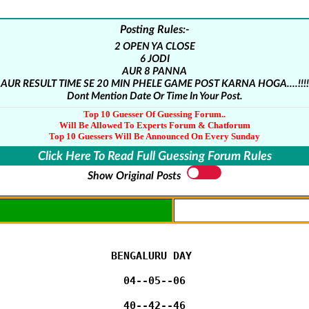
Posting Rules:-
2 OPEN YA CLOSE
6 JODI
AUR 8 PANNA
AUR RESULT TIME SE 20 MIN PHELE GAME POST KARNA HOGA....!!!!
Dont Mention Date Or Time In Your Post.
Top 10 Guesser Of Guessing Forum..
Will Be Allowed To Experts Forum & Chatforum
Top 10 Guessers Will Be Announced On Every Sunday
Click Here To Read Full Guessing Forum Rules
Show Original Posts
BENGALURU DAY 

04--05--06

40--42--46
