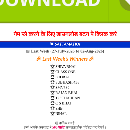
गेम प्ले करने के लिए डाउनलोड बटन पे क्लिक करे
🌟 SATTAMATKA
📅
Last Week (27-July-2026 to 02-Aug-2026)
🎉 Last Week’s Winners 🎉
🏆 SHIVA BHAI
🏆 CLASS ONE
🏆 SOORAJ
🏆 SUBHASH 438
🏆 SMV786
🏆 RAJAN BHAI
🏆 123CHAUHAN
🏆 C S BHAI
🏆 SHB
🏆 NIHAL
👏 हार्दिक बधाई!
हमने आपके अकाउंट में
500 पॉइंट
सफलतापूर्वक क्रेडिट कर दिए हैं।