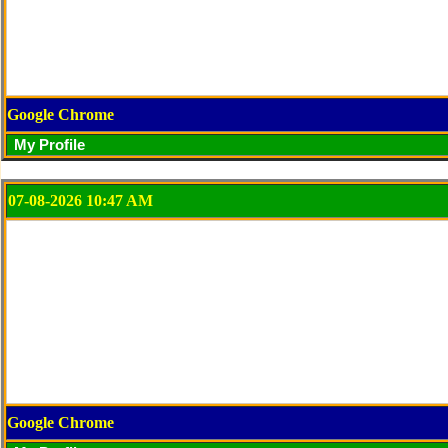
Google Chrome
07-08-2026 10:47 AM
Google Chrome