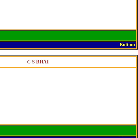
Bottom