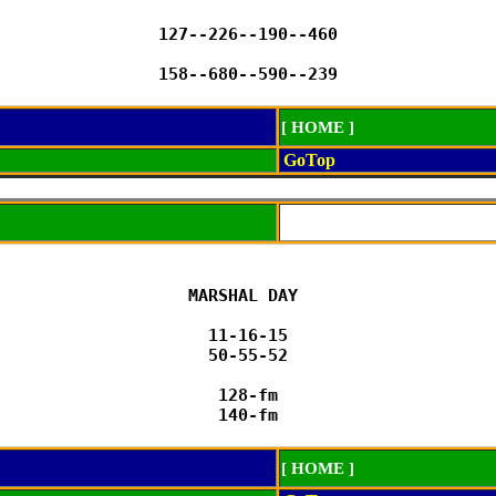
127--226--190--460

158--680--590--239
[ HOME ]
GoTop
MARSHAL DAY 

11-16-15

50-55-52

128-fm

140-fm
[ HOME ]