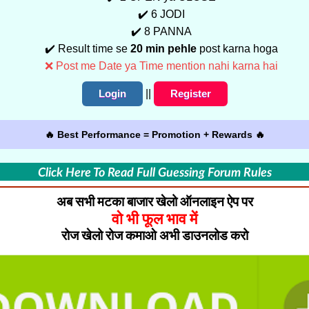
✔️ 6 JODI
✔️ 8 PANNA
✔️ Result time se
20 min pehle
post karna hoga
❌ Post me Date ya Time mention nahi karna hai
Login
||
Register
🔥 Best Performance = Promotion + Rewards 🔥
Click Here To Read Full Guessing Forum Rules
अब सभी मटका बाजार खेलो ऑनलाइन ऐप पर
वो भी फूल भाव में
रोज खेलो रोज कमाओ अभी डाउनलोड करो