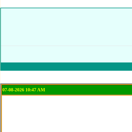
07-08-2026 10:47 AM