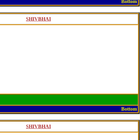
Bottom
Bottom