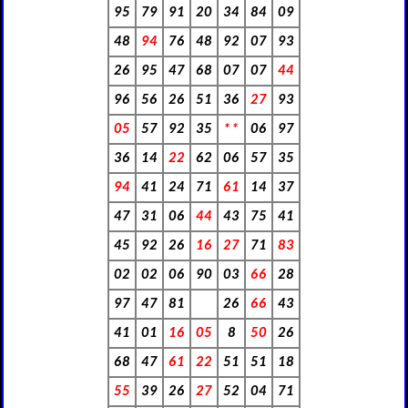
95
79
91
20
34
84
09
48
94
76
48
92
07
93
26
95
47
68
07
07
44
96
56
26
51
36
27
93
05
57
92
35
**
06
97
36
14
22
62
06
57
35
94
41
24
71
61
14
37
47
31
06
44
43
75
41
45
92
26
16
27
71
83
02
02
06
90
03
66
28
97
47
81
26
66
43
41
01
16
05
8
50
26
68
47
61
22
51
51
18
55
39
26
27
52
04
71