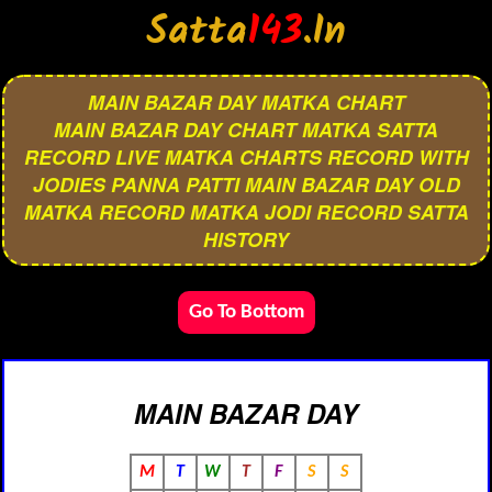
Satta
143
.In
MAIN BAZAR DAY MATKA CHART
MAIN BAZAR DAY CHART MATKA SATTA
RECORD LIVE MATKA CHARTS RECORD WITH
JODIES PANNA PATTI MAIN BAZAR DAY OLD
MATKA RECORD MATKA JODI RECORD SATTA
HISTORY
Go To Bottom
MAIN BAZAR DAY
M
T
W
T
F
S
S