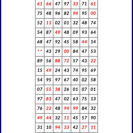
61
66
47
97
33
71
61
75
48
96
82
94
95
00
52
11
02
01
32
48
74
54
87
49
48
09
93
64
68
47
92
45
58
44
14
**
43
29
00
84
47
53
89
56
88
72
57
43
22
15
49
24
43
74
95
69
54
95
97
67
40
02
58
07
55
38
26
01
07
01
97
83
47
02
63
75
13
76
22
48
94
99
84
32
49
44
32
11
45
57
90
31
10
94
33
42
27
11