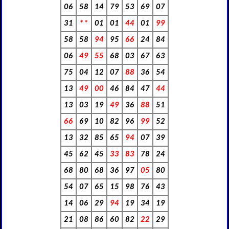
06
58
14
79
53
69
07
31
**
01
01
44
01
99
58
58
94
95
66
24
84
06
49
55
68
03
67
63
75
04
12
07
88
36
54
13
49
00
46
84
47
44
13
03
19
49
36
88
51
66
69
10
82
96
99
52
13
32
85
65
94
07
39
45
62
45
33
83
78
24
68
80
68
36
97
05
80
54
07
65
15
98
76
43
14
06
29
94
19
34
19
21
08
86
60
82
22
29