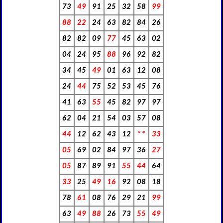
73
49
91
25
32
58
99
88
22
24
63
82
84
26
82
82
09
77
45
63
02
04
24
95
88
96
92
82
34
45
49
01
63
12
08
24
44
75
52
53
45
76
41
63
55
45
82
97
97
62
04
21
54
03
57
08
44
12
62
43
12
**
33
05
69
02
84
97
36
27
05
87
89
91
55
44
64
33
25
49
16
92
08
18
78
61
08
76
29
21
99
63
49
88
26
73
55
49