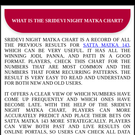
WHAT IS THE SRIDEVI NIGHT MATKA CHART?
SRIDEVI NIGHT MATKA CHART IS A RECORD OF ALL
THE PREVIOUS RESULTS FOR
SATTA MATKA 143
,
WHICH CAN BE VERY USEFUL. IT HAS ALL THE
WINNING JODI, PANNA, AND PATTI IN A GOOD
FORMAT. PLAYERS, CHECK THIS CHART FOR THE
NUMBERS THAT ARE MOST COMMON AND THE
NUMBERS THAT FORM RECURRING PATTERNS. THE
RESULT IS VERY EASY TO READ AND UNDERSTAND
FOR BOTH NEW AND OLD USERS.
IT OFFERS A CLEAR VIEW OF WHICH NUMBERS HAVE
COME UP FREQUENTLY AND WHICH ONES HAVE
BECOME LATE. WITH THE HELP OF THE SRIDEVI
NIGHT MATKA CHART, PLAYERS CAN MORE
ACCURATELY PREDICT AND PLACE THEIR BETS ON
SATTA MATKA 143 MORE STRATEGICALLY. PLAYERS
CAN VIEW BOTH PAST AND LIVE RESULTS ON
ONLINE PORTALS, SO USERS CAN CHECK ALL DATA