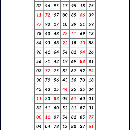
32
96
95
17
95
18
75
11
72
97
80
85
66
09
77
90
17
10
39
51
59
78
40
48
72
**
69
18
64
93
68
22
18
33
86
96
41
64
54
82
94
26
56
71
42
19
69
88
81
03
77
75
82
67
52
94
30
79
56
43
56
70
18
45
43
25
44
25
35
34
11
23
83
09
61
60
01
82
51
60
52
31
87
31
00
11
07
54
82
85
77
04
04
78
12
80
37
61