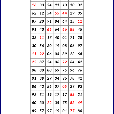
16
33
54
91
10
10
02
62
12
54
55
44
29
35
87
20
91
84
64
15
11
91
40
66
64
66
88
45
32
11
17
40
01
71
28
30
56
30
19
08
06
97
11
22
06
04
89
23
68
22
87
24
06
22
64
42
08
80
80
69
75
96
76
01
89
29
34
36
78
41
86
43
56
07
05
29
93
92
31
19
17
17
55
21
60
30
22
35
75
83
49
89
57
97
19
01
77
80