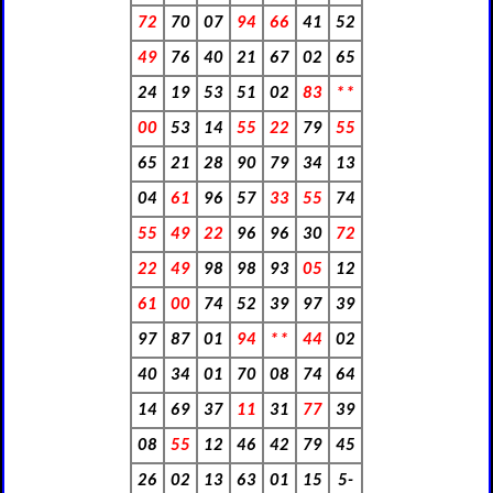
72
70
07
94
66
41
52
49
76
40
21
67
02
65
24
19
53
51
02
83
**
00
53
14
55
22
79
55
65
21
28
90
79
34
13
04
61
96
57
33
55
74
55
49
22
96
96
30
72
22
49
98
98
93
05
12
61
00
74
52
39
97
39
97
87
01
94
**
44
02
40
34
01
70
08
74
64
14
69
37
11
31
77
39
08
55
12
46
42
79
45
26
02
13
63
01
15
5-