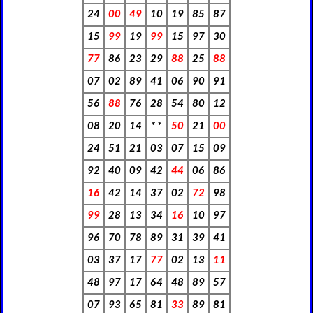
24
00
49
10
19
85
87
15
99
19
99
15
97
30
77
86
23
29
88
25
88
07
02
89
41
06
90
91
56
88
76
28
54
80
12
08
20
14
**
50
21
00
24
51
21
03
07
15
09
92
40
09
42
44
06
86
16
42
14
37
02
72
98
99
28
13
34
16
10
97
96
70
78
89
31
39
41
03
37
17
77
02
13
11
48
97
17
64
48
89
57
07
93
65
81
33
89
81