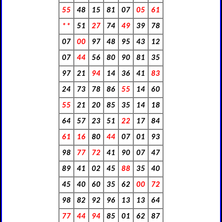
55
48
15
81
07
05
61
**
51
27
74
49
39
78
07
00
97
48
95
43
12
07
44
56
80
90
81
35
97
21
94
14
36
41
83
24
73
78
86
55
14
60
55
21
20
85
35
14
18
64
57
23
51
22
17
84
61
16
80
44
07
01
93
98
77
72
41
90
07
47
89
41
02
45
88
35
40
45
40
60
35
62
00
72
98
82
92
96
13
13
64
77
44
94
85
01
62
87