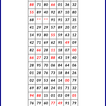
88
71
80
66
01
36
32
55
89
40
92
87
10
80
68
**
**
91
91
37
35
41
29
29
57
89
20
07
14
93
80
55
59
63
12
42
71
69
62
95
49
09
82
66
28
11
18
07
00
66
27
23
88
43
19
40
28
95
70
06
84
64
06
01
28
76
73
18
84
26
02
09
53
64
14
00
79
69
87
68
24
01
71
32
94
88
15
01
03
09
05
76
79
60
77
49
91
79