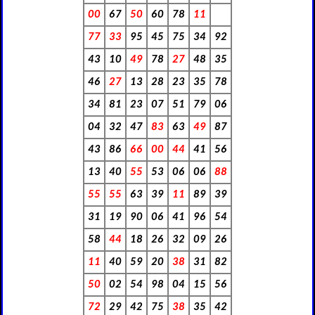
00
67
50
60
78
11
77
33
95
45
75
34
92
43
10
49
78
27
48
35
46
27
13
28
23
35
78
34
81
23
07
51
79
06
04
32
47
83
63
49
87
43
86
66
00
44
41
56
13
40
55
53
06
06
88
55
55
63
39
11
89
39
31
19
90
06
41
96
54
58
44
18
26
32
09
26
11
40
59
20
38
31
82
50
02
54
98
04
15
56
72
29
42
75
38
35
42