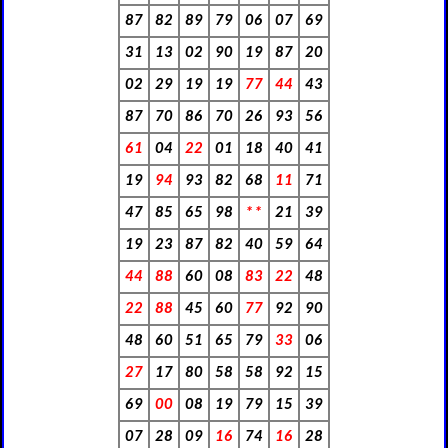
87
82
89
79
06
07
69
31
13
02
90
19
87
20
02
29
19
19
77
44
43
87
70
86
70
26
93
56
61
04
22
01
18
40
41
19
94
93
82
68
11
71
47
85
65
98
**
21
39
19
23
87
82
40
59
64
44
88
60
08
83
22
48
22
88
45
60
77
92
90
48
60
51
65
79
33
06
27
17
80
58
58
92
15
69
00
08
19
79
15
39
07
28
09
16
74
16
28