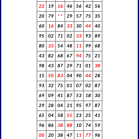
22
19
16
46
56
42
56
20
79
**
29
57
75
35
60
16
84
33
30
44
40
95
02
71
02
33
93
89
80
33
54
48
11
99
68
43
82
68
67
94
75
21
98
43
87
29
71
01
38
15
50
83
04
90
44
28
93
32
75
01
07
02
87
69
09
41
87
53
18
30
29
28
04
21
95
97
87
65
04
58
55
23
25
41
96
86
38
88
10
74
59
00
20
38
47
11
77
96